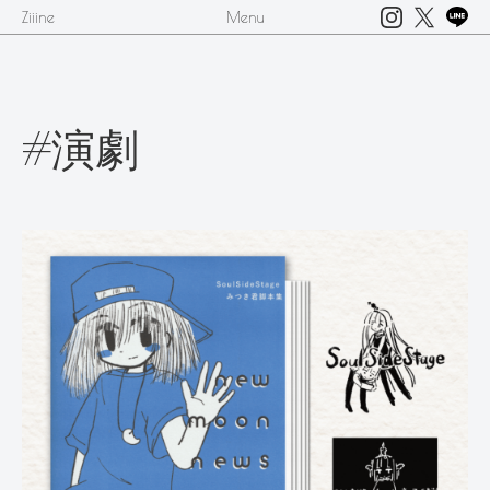
Ziiine
Menu
#演劇