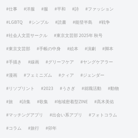
仕事
洋服
服
平和
詩
ファッション
LGBTQ
シンプル
読書
能登半島
戦争
社会人文芸サークル
東京文芸部 2025年 秋号
東京文芸部
手帳の中身
絵本
演劇
脚本
手描き
線画
グリーフケア
ヤングケアラー
漫画
フェミニズム
クィア
ジェンダー
リソプリント
2023
うさぎ
就職活動
動物
旅
詩集
歌集
地域密着型ZINE
髙木美佑
マッチングアプリ
出会い系アプリ
フォトコラム
コラム
旅行
卯年