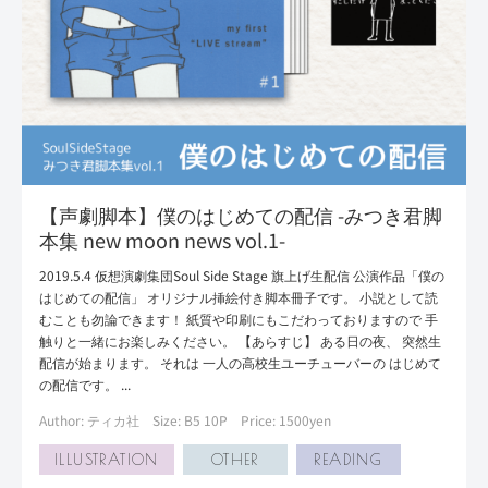
【声劇脚本】僕のはじめての配信 -みつき君脚
本集 new moon news vol.1-
2019.5.4 仮想演劇集団Soul Side Stage 旗上げ生配信 公演作品「僕の
はじめての配信」 オリジナル挿絵付き脚本冊子です。 小説として読
むことも勿論できます！ 紙質や印刷にもこだわっておりますので 手
触りと一緒にお楽しみください。 【あらすじ】 ある日の夜、 突然生
配信が始まります。 それは 一人の高校生ユーチューバーの はじめて
の配信です。 ...
Author: ティカ社
Size: B5 10P
Price: 1500yen
ILLUSTRATION
OTHER
READING