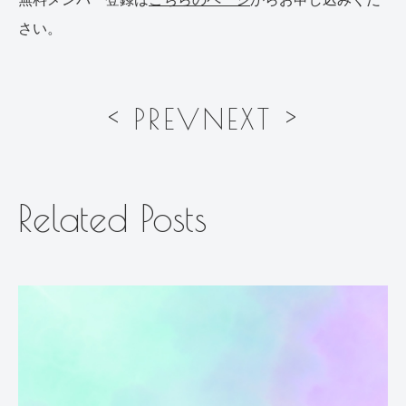
さい。
投
< PREV
NEXT >
稿
ナ
ビ
ゲ
ー
Related Posts
シ
ョ
ン