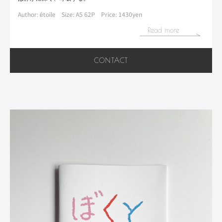
Author: étoile
Size: A5 62P
Price: 1430yen
Read more
CONTACT