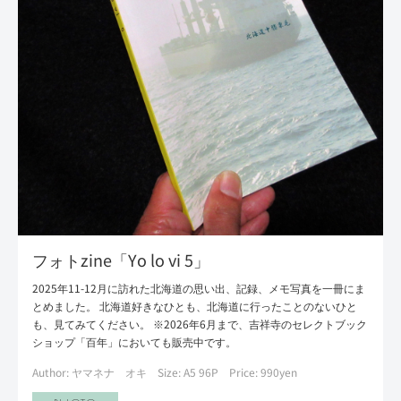
フォトzine「Yo lo vi 5」
2025年11-12月に訪れた北海道の思い出、記録、メモ写真を一冊にま
とめました。 北海道好きなひとも、北海道に行ったことのないひと
も、見てみてください。 ※2026年6月まで、吉祥寺のセレクトブック
ショップ「百年」においても販売中です。
Author: ヤマネナ オキ
Size: A5 96P
Price: 990yen