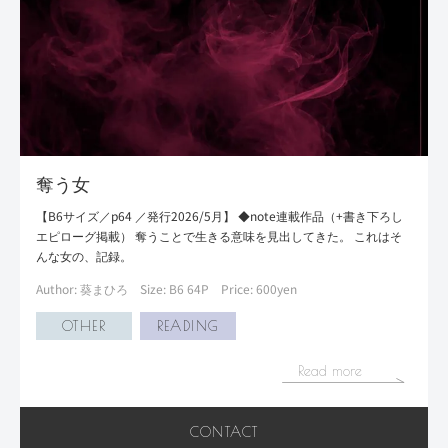
奪う女
【B6サイズ／p64 ／発行2026/5月】 ◆note連載作品（+書き下ろし
エピローグ掲載） 奪うことで生きる意味を見出してきた。 これはそ
んな女の、記録。
Author: 葵まひろ
Size: B6 64P
Price: 600yen
OTHER
READING
Read more
CONTACT