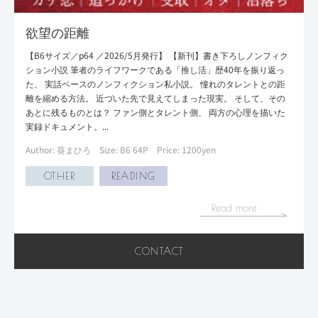
欲望の距離
【B6サイズ／p64 ／2026/5月発行】 【新刊】書き下ろしノンフィク
ション小説 筆者のライフワークである「推し活」歴40年を振り返っ
た、 実話ベースのノンフィクション私小説。 憧れのタレントとの距
離を縮める方法。 近づいた先で見えてしまった現実。 そして、その
あとに残るものとは？ ファン側とタレント側、 両方の心理を描いた
実録ドキュメント。...
Author: 葵まひろ
Size: B6 64P
Price: 1200yen
OTHER
READING
Read more
CONTACT