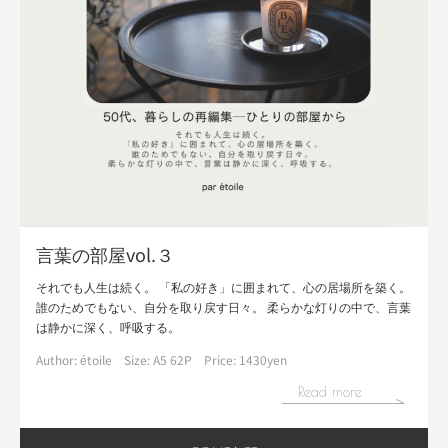
言葉の部屋vol.３
それでも人生は続く。 「私の好き」に囲まれて、心の居場所を築く。
誰のためでもない、自分を取り戻す日々。 柔らかな灯りの中で、言葉
は静かに深く、呼吸する。
Author: étoile
Size: A5 62P
Price: 1430yen
Read more