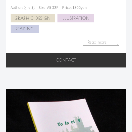
Author: とぅ む
Size: A5 32P
Price: 1300yen
GRAPHIC DESIGN
ILLUSTRATION
READING
Read more
CONTACT