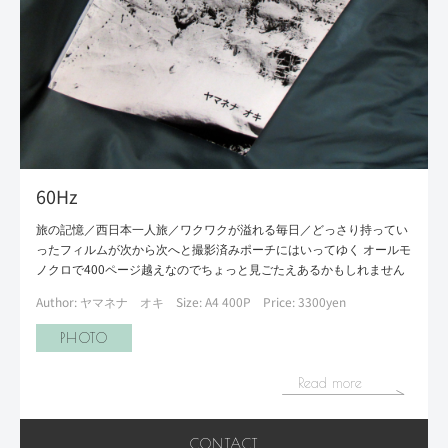
60Hz
旅の記憶／西日本一人旅／ワクワクが溢れる毎日／どっさり持ってい
ったフィルムが次から次へと撮影済みポーチにはいってゆく オールモ
ノクロで400ページ越えなのでちょっと見ごたえあるかもしれません
Author: ヤマネナ オキ
Size: A4 400P
Price: 3300yen
PHOTO
Read more
CONTACT