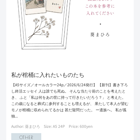
私が棺桶に入れたいものたち
【A5サイズ／オールカラー24p／2026/6/24発行】 【新刊】書き下ろ
し終活エッセイ 人は誰でも死ぬ。 そんな当たり前のことを考えたと
き、 ふと「私は何をあの世に持って行きたいだろう？」 と考えた。
この歳になると葬式に参列することも増えるが、 果たして本人が望む
モノが棺桶に収められてるかは 甚だ疑問だった。 ー遺族へ。 私が孤
独...
Author: 葵まひろ
Size: A5 24P
Price: 600yen
OTHER