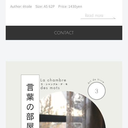
Author: étoile
Size: A5 62P
Price: 1430yen
Read more
CONTACT