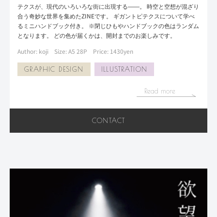
テクスが、現代のいろいろな街に出現する——。 時空と空想が混ざり
合う奇妙な世界を集めたZINEです。 ギガントピテクスについて学べ
るミニハンドブック付き。 ※閉じひもやハンドブックの色はランダム
となります。 どの色が届くかは、開封までのお楽しみです。
Author: koji
Size: A5 28P
Price: 1430yen
GRAPHIC DESIGN
ILLUSTRATION
Read more
CONTACT