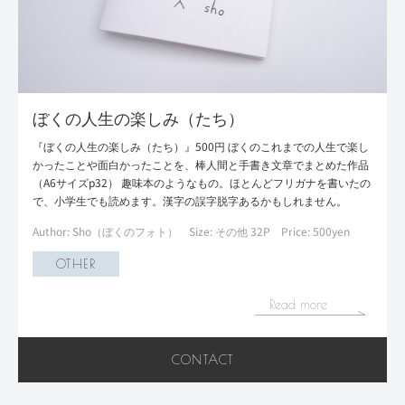
ぼくの人生の楽しみ（たち）
『ぼくの人生の楽しみ（たち）』500円 ぼくのこれまでの人生で楽し
かったことや面白かったことを、棒人間と手書き文章でまとめた作品
（A6サイズp32） 趣味本のようなもの。ほとんどフリガナを書いたの
で、小学生でも読めます。漢字の誤字脱字あるかもしれません。
Author: Sho（ぼくのフォト）
Size: その他 32P
Price: 500yen
OTHER
Read more
CONTACT