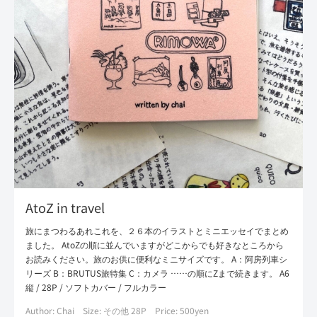
AtoZ in travel
旅にまつわるあれこれを、２６本のイラストとミニエッセイでまとめ
ました。 AtoZの順に並んでいますがどこからでも好きなところから
お読みください。旅のお供に便利なミニサイズです。 A：阿房列車シ
リーズ B：BRUTUS旅特集 C：カメラ ……の順にZまで続きます。 A6
縦 / 28P / ソフトカバー / フルカラー
Author: Chai
Size: その他 28P
Price: 500yen