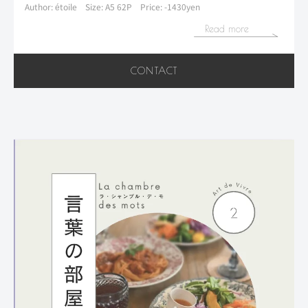
Author: étoile
Size: A5 62P
Price: -1430yen
Read more
CONTACT