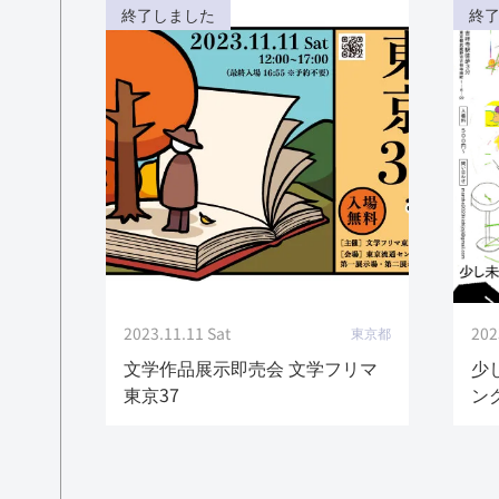
終了しました
終
2023.11.11 Sat
202
東京都
文学作品展示即売会 文学フリマ
少
東京37
ン