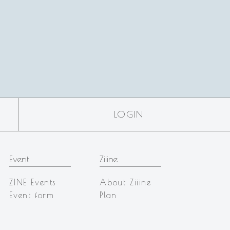
LOGIN
Event
Ziiine
ZINE Events
About Ziiine
Event form
Plan