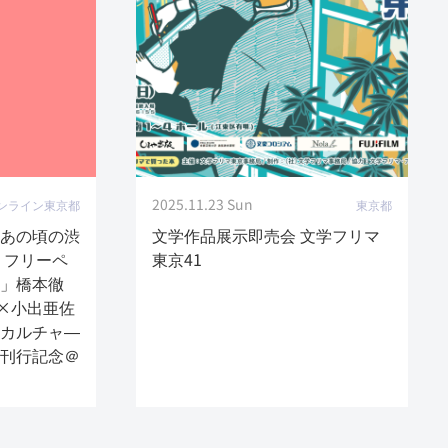
2025.11.23 Sun
ンライン
東京都
東京都
あの頃の渋
文学作品展示即売会 文学フリマ
・フリーペ
東京41
」橋本徹
知章×小出亜佐
カルチャ―
) 刊行記念＠