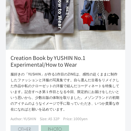
Creation Book by YUSHIN No.1
Experimental/How to Wear
服好きの「YUSHIN」が作る1作目のZINEは、感性の赴くままに制作
したファッションと洋服の写真集です。自ら選んだ古着をリメイクし
た作品や私のクローゼットの洋服で組んだコーディネートを特集して
います。記念すべき第１作目となる今回、限定的にお届けをしたいと
いう思いから、少数出版の体制を取りました。メゾンブランドの初期
のアイテムのようなイメージで手に取っていただき、いつか貴重な存
在になればと願いを込めています。
Author: YUSHIN
Size: A5 32P
Price: 1000yen
OTHER
PHOTO