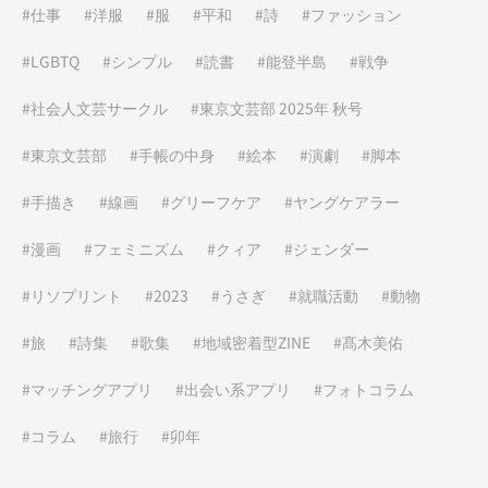
仕事
洋服
服
平和
詩
ファッション
LGBTQ
シンプル
読書
能登半島
戦争
社会人文芸サークル
東京文芸部 2025年 秋号
東京文芸部
手帳の中身
絵本
演劇
脚本
手描き
線画
グリーフケア
ヤングケアラー
漫画
フェミニズム
クィア
ジェンダー
リソプリント
2023
うさぎ
就職活動
動物
旅
詩集
歌集
地域密着型ZINE
髙木美佑
マッチングアプリ
出会い系アプリ
フォトコラム
コラム
旅行
卯年